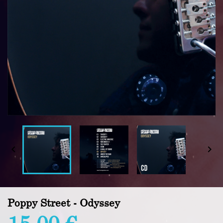


Poppy Street - Odyssey