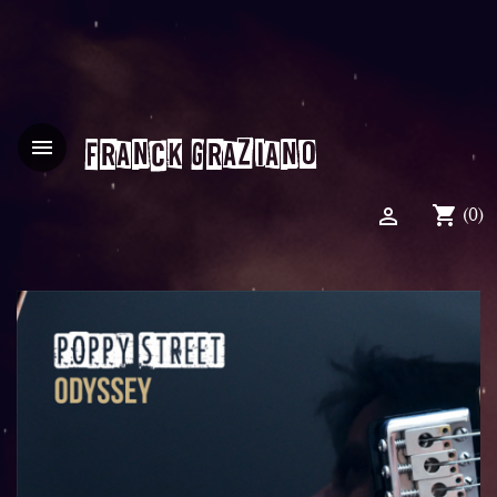
FRANCK GRAZIANO

shopping_cart

(0)