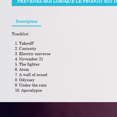
PRÉVENEZ-MOI LORSQUE LE PRODUIT EST 
Description
Tracklist :
Takeoff!
Curiosity
Electric universe
November 21
The fighter
Atom
A wall of sound
Odyssey
Under the rain
Apocalypse